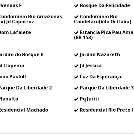
Vendas F
Bosque Da Felicidade
ondomínio Rio Amazonas
Condomínio Rio
v) Jd Caparroz
Candelaro(Vila Di Itália)
om Lafaiete
Estancia Pica Pau Ama
(BR 153)
ardim do Bosque II
Jardim Nazareth
d Itapema
Jd Jessica
oao PauloII
Luz Da Esperança.
arque Da Liberdade 2
Parque Da Liberdade 3
lanalto
Pq Juriti
esidencial Machado
Residencial Rio Preto I