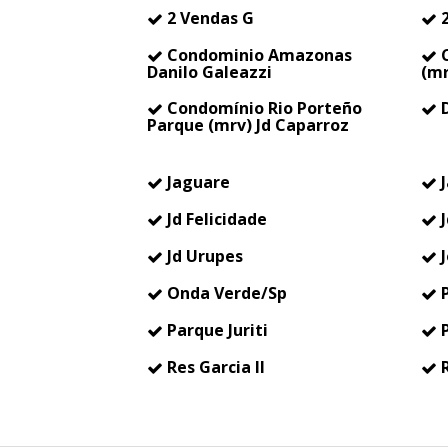
2 Vendas G
2
Condominio Amazonas
C
Danilo Galeazzi
(mr
Condomínio Rio Porteño
D
Parque (mrv) Jd Caparroz
Jaguare
J
Jd Felicidade
J
Jd Urupes
J
Onda Verde/Sp
P
Parque Juriti
P
Res Garcia II
R